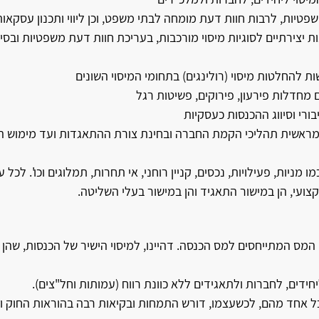
שפטיות, לרבות חוות דעת מומחה לבתי משפט, וכן ליווי ותכנון עסקאות
נות יצירתיים לסוגיות מיסוי מורכבות, בעריכת חוות דעת משפטיות ובסיו
 להחלטות מיסוי (רולינגים) בתחומי המיסוי השונים
ים מחדלות פירעון, פירוקים, פשיטות רגל
יבורי וסיווג ההכנסות כעסקיות
רות, מראשית תהליכי הקמת החברה ובחינת צורת ההתאגדות ועד מימוש
מו מניות, פעילויות, נכסים, קניין רוחני, אי תחרות, תמלוגים וכו'. לכל 
קצועי, הן במישור התאגיד והן במישור בעלי השליטה.
 המס המתייחסים למס הכנסה. דהיינו, למיסוי הישיר של הכנסות, שהן
דים, לחברות ולתאגידים ללא כוונת רווח (עמותות וחל"צים).
שר כל אחד מהם, לכשעצמו, דורש התמחות ובקיאות רבה בהוראות החוק 